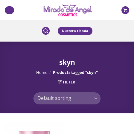
Skip
to
content
Nuestra tienda
skyn
Home
/
Products tagged “skyn”
FILTER