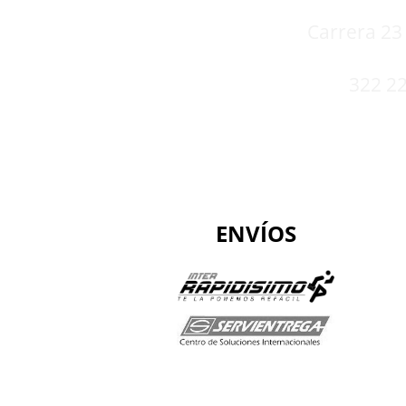
Carrera 23 
322 22
ENVÍOS