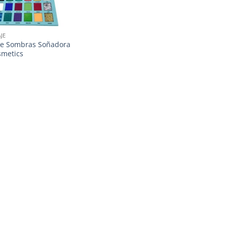
JE
de Sombras Soñadora
smetics