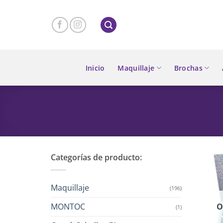
Skip
to
content
Inicio
Maquillaje
Brochas
Categorías de producto:
Maquillaje
(196)
MONTOC
O
(1)