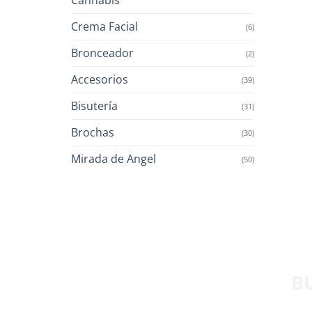
Crema Facial
(6)
Bronceador
(2)
Accesorios
(39)
Bisutería
(31)
Brochas
(30)
Mirada de Angel
(50)
B