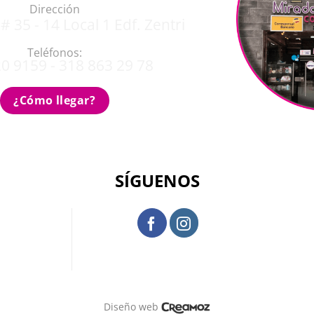
Dirección
# 35 - 14 Local 1 Edf. Zentri
Teléfonos:
0 9159 - 318 863 29 78
¿Cómo llegar?
SÍGUENOS
Diseño web