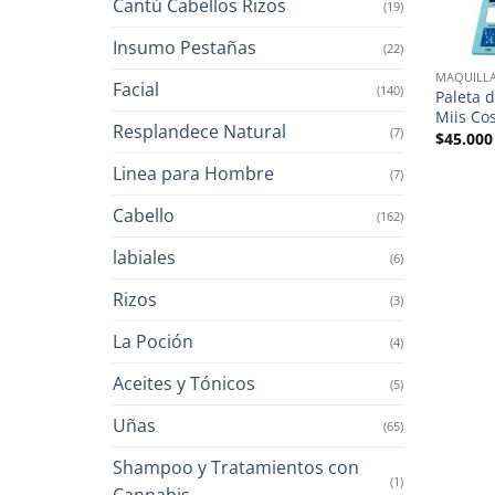
Cantú Cabellos Rizos
(19)
Insumo Pestañas
(22)
MAQUILLA
Facial
(140)
Paleta 
Miis Co
Resplandece Natural
(7)
$
45.000
Linea para Hombre
(7)
Cabello
(162)
labiales
(6)
Rizos
(3)
La Poción
(4)
Aceites y Tónicos
(5)
Uñas
(65)
Shampoo y Tratamientos con
(1)
Cannabis