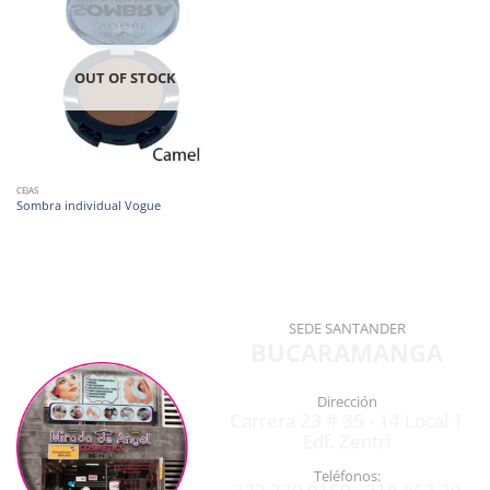
OUT OF STOCK
CEJAS
Sombra individual Vogue
SEDE SANTANDER
BUCARAMANGA
Dirección
Carrera 23 # 35 - 14 Local 1
Edf. Zentri
Teléfonos: