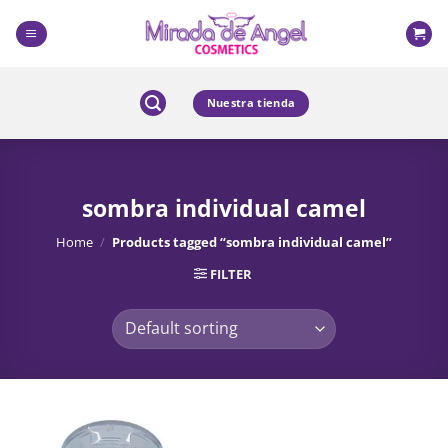
Skip
to
content
Nuestra tienda
sombra individual camel
Home
/
Products tagged “sombra individual camel”
FILTER