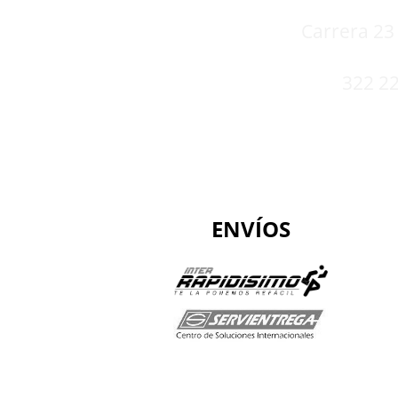
Carrera 23 
322 22
ENVÍOS