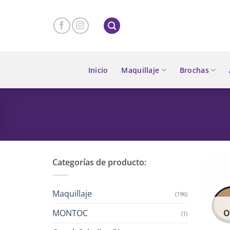
Skip
to
content
Inicio
Maquillaje
Brochas
Categorías de producto:
Maquillaje
(196)
MONTOC
O
(1)