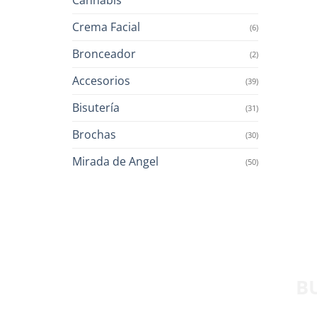
Crema Facial
(6)
Bronceador
(2)
Accesorios
(39)
Bisutería
(31)
Brochas
(30)
Mirada de Angel
(50)
B