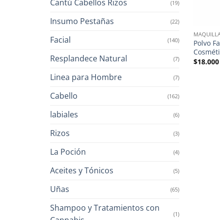
Cantú Cabellos Rizos
(19)
Insumo Pestañas
(22)
MAQUILLA
Facial
(140)
Polvo F
Cosméti
Resplandece Natural
(7)
$
18.000
Linea para Hombre
(7)
Cabello
(162)
labiales
(6)
Rizos
(3)
La Poción
(4)
Aceites y Tónicos
(5)
Uñas
(65)
Shampoo y Tratamientos con
(1)
Cannabis