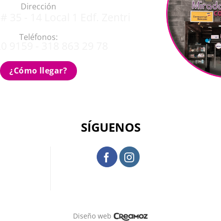
Dirección
# 35 - 14 Local 1 Edf. Zentri
Teléfonos:
0 9159 - 318 863 29 78
¿Cómo llegar?
SÍGUENOS
Diseño web