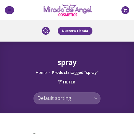
Skip
to
content
Nuestra tienda
spray
Home
/
Products tagged “spray”
FILTER