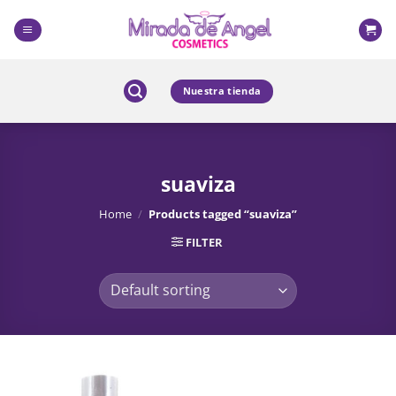
Skip
to
content
Nuestra tienda
suaviza
Home
/
Products tagged “suaviza”
FILTER