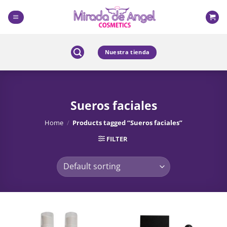
Skip
to
content
Nuestra tienda
Sueros faciales
Home
/
Products tagged “Sueros faciales”
FILTER