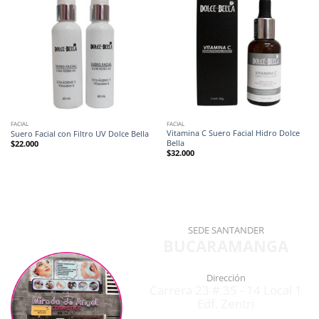
FACIAL
FACIAL
Vitamina C Suero Facial Hidro Dolce
Suero Facial con Filtro UV Dolce Bella
Bella
$
22.000
$
32.000
SEDE SANTANDER
BUCARAMANGA
Dirección
Carrera 23 # 35 - 14 Local 1
Edf. Zentri