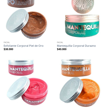
FACIAL
FACIAL
Exfoliante Corporal Piel de Oro
Mantequilla Corporal Durazno
$
38.000
$
40.000