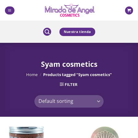
Skip
to
content
Nuestra tienda
Syam cosmetics
Home
/
Products tagged “Syam cosmetics”
FILTER