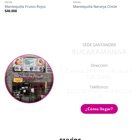
FACIAL
FACIAL
Mantequilla Frutos Rojos
Mantequilla Naranja Chicle
$
40.000
SEDE SANTANDER
BUCARAMANGA
Dirección
Carrera 23 # 35 - 14 Local 1
Edf. Zentri
Teléfonos:
322 220 9159 - 318 863 29
78
¿Cómo llegar?