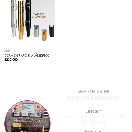
CEJAS
DERMÓGRAFO INALÁMBRICO
$
230.000
SEDE SANTANDER
BUCARAMANGA
Dirección
Carrera 23 # 35 - 14 Local 1
Edf. Zentri
Teléfonos: