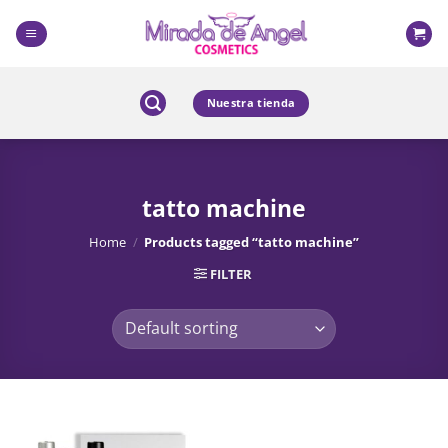
Skip
to
content
Nuestra tienda
tatto machine
Home
/
Products tagged “tatto machine”
FILTER