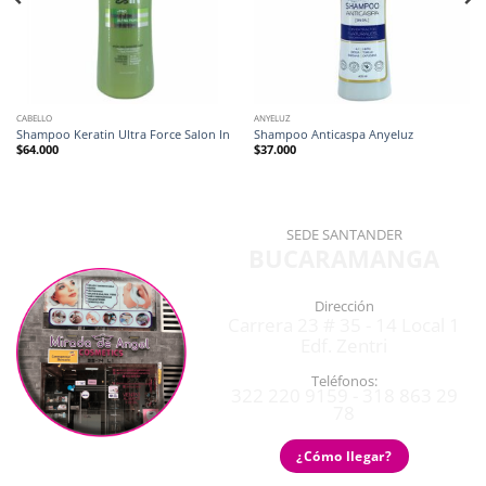
CABELLO
ANYELUZ
Shampoo Keratin Ultra Force Salon In
Shampoo Anticaspa Anyeluz
$
64.000
$
37.000
SEDE SANTANDER
BUCARAMANGA
Dirección
Carrera 23 # 35 - 14 Local 1
Edf. Zentri
Teléfonos:
322 220 9159 - 318 863 29
78
¿Cómo llegar?