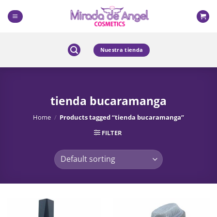
Skip
to
content
Nuestra tienda
tienda bucaramanga
Home
/
Products tagged “tienda bucaramanga”
FILTER