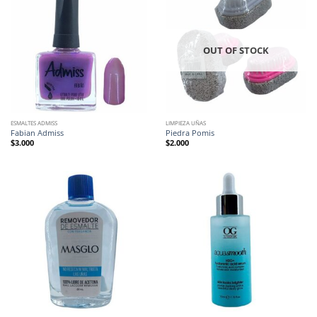
OUT OF STOCK
ESMALTES ADMISS
LIMPIEZA UÑAS
Fabian Admiss
Piedra Pomis
$
3.000
$
2.000