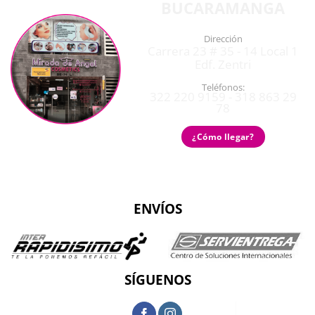
BUCARAMANGA
Dirección
Carrera 23 # 35 - 14 Local 1
Edf. Zentri
Teléfonos:
322 220 9159 - 318 863 29
78
¿Cómo llegar?
ENVÍOS
SÍGUENOS