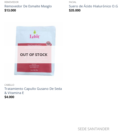
REMOVEDOR
FACIAL
Removedor De Esmalte Masglo
Suero de Ácido Hialurónico O.G
$
13.000
$
35.000
OUT OF STOCK
CABELLO
Tratamiento Capullo Gusano De Seda
& Vitamina E
$
4.000
SEDE SANTANDER