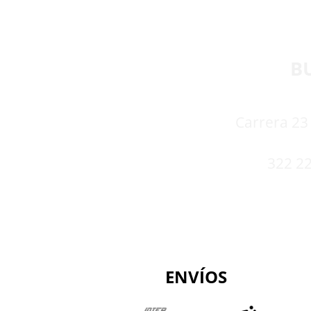
B
Carrera 23 
322 22
ENVÍOS