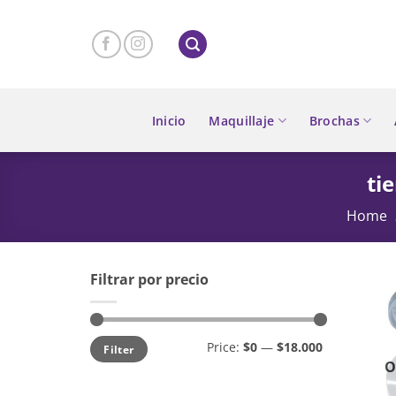
Skip
to
content
Inicio
Maquillaje
Brochas
ti
Home
Filtrar por precio
Min
Max
Price:
$0
—
$18.000
Filter
price
price
O