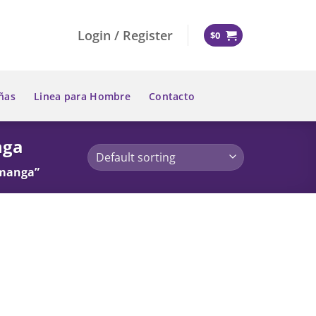
Login / Register
$
0
ñas
Linea para Hombre
Contacto
nga
amanga”