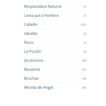
Resplandece Natural
(7)
Linea para Hombre
(7)
Cabello
(162)
labiales
(6)
Rizos
(3)
La Poción
(4)
Accesorios
(39)
Bisutería
(31)
Brochas
(30)
Mirada de Angel
(50)