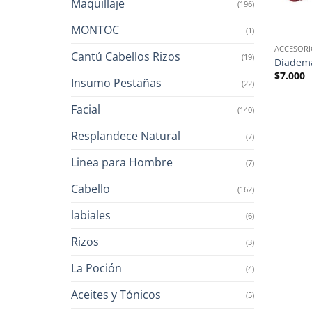
Maquillaje
(196)
MONTOC
(1)
ACCESORI
Cantú Cabellos Rizos
(19)
Diadem
$
7.000
Insumo Pestañas
(22)
Facial
(140)
Resplandece Natural
(7)
Linea para Hombre
(7)
Cabello
(162)
labiales
(6)
Rizos
(3)
La Poción
(4)
Aceites y Tónicos
(5)