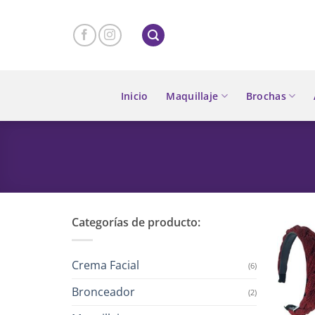
Skip
to
content
Inicio
Maquillaje
Brochas
Categorías de producto:
Crema Facial
(6)
Bronceador
(2)