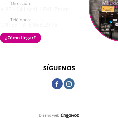
Dirección
# 35 - 14 Local 1 Edf. Zentri
Teléfonos:
0 9159 - 318 863 29 78
¿Cómo llegar?
SÍGUENOS
Diseño web