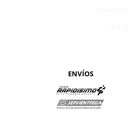
Carrera 23 
322 22
ENVÍOS