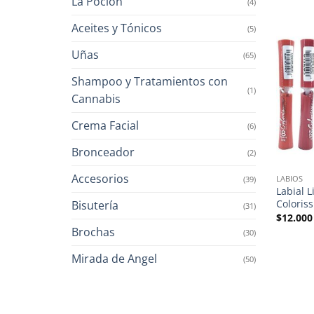
La Poción
(4)
Aceites y Tónicos
(5)
Uñas
(65)
Shampoo y Tratamientos con
(1)
Cannabis
Crema Facial
(6)
Bronceador
(2)
Accesorios
LABIOS
(39)
Labial 
Coloris
Bisutería
(31)
$
12.000
Brochas
(30)
Mirada de Angel
(50)