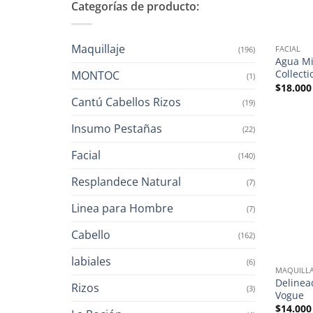
Categorías de producto:
Maquillaje
FACIAL
(196)
Agua Mi
Collecti
MONTOC
(1)
$
18.000
Cantú Cabellos Rizos
(19)
Insumo Pestañas
(22)
Facial
(140)
Resplandece Natural
(7)
Linea para Hombre
(7)
Cabello
(162)
labiales
(6)
MAQUILLA
Delinea
Rizos
(3)
Vogue
$
14.000