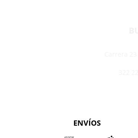
B
Carrera 23 
322 22
ENVÍOS