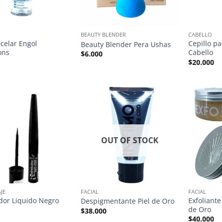
BEAUTY BLENDER
CABELLO
celar Engol
Cepillo p
Beauty Blender Pera Ushas
ons
Cabello
$
6.000
$
20.000
OUT OF STOCK
JE
FACIAL
FACIAL
dor Liquido Negro
Exfoliante
Despigmentante Piel de Oro
de Oro
$
38.000
$
40.000