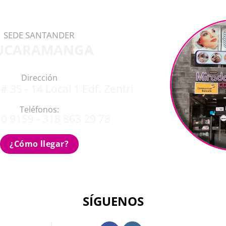
SEDE SANTANDER
UCARAMANGA
Dirección
# 35 - 14 Local 1 Edf. Zentri
Teléfonos:
0 9159 - 318 863 29 78
¿Cómo llegar?
SÍGUENOS