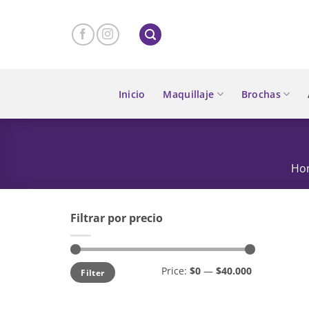
Skip
to
content
Inicio
Maquillaje
Brochas
Ho
Filtrar por precio
Min
Max
Price:
$0
—
$40.000
Filter
price
price