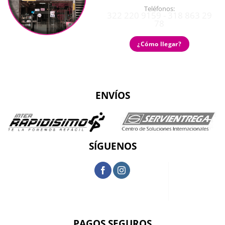
Teléfonos:
322 220 9159 - 318 863 29
78
¿Cómo llegar?
ENVÍOS
SÍGUENOS
PAGOS SEGUROS