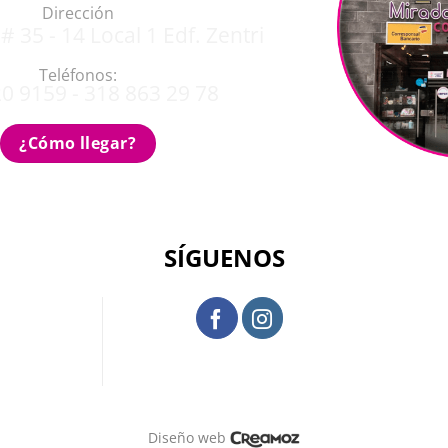
Dirección
# 35 - 14 Local 1 Edf. Zentri
Teléfonos:
0 9159 - 318 863 29 78
¿Cómo llegar?
SÍGUENOS
Diseño web