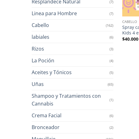
Resplandece Natural
(7)
Linea para Hombre
(7)
CABELLO
Cabello
(162)
Spray c
Kids 4 
labiales
(6)
$
40.000
Rizos
(3)
La Poción
(4)
Aceites y Tónicos
(5)
Uñas
(65)
Shampoo y Tratamientos con
(1)
Cannabis
Crema Facial
(6)
Bronceador
(2)
Maquillaje