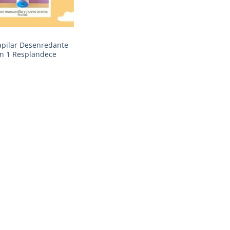
apilar Desenredante
en 1 Resplandece