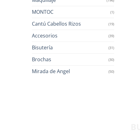
(196)
MONTOC
(1)
Cantú Cabellos Rizos
(19)
Accesorios
(39)
Bisutería
(31)
Brochas
(30)
Mirada de Angel
(50)
B