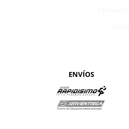
Carrera 23 
322 22
ENVÍOS