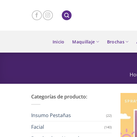
Skip
to
content
Inicio
Maquillaje
Brochas
Ho
Categorías de producto:
Insumo Pestañas
(22)
Facial
(140)