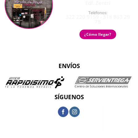
Edf. Zentri
Teléfonos:
322 220 9159 - 318 863 29
78
¿Cómo llegar?
ENVÍOS
SÍGUENOS