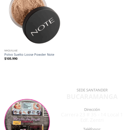
MAQUILLAJE
Polvo Suelto Loose Powder Note
$
105.990
SEDE SANTANDER
BUCARAMANGA
Dirección
Carrera 23 # 35 - 14 Local 1
Edf. Zentri
Teléfonos: