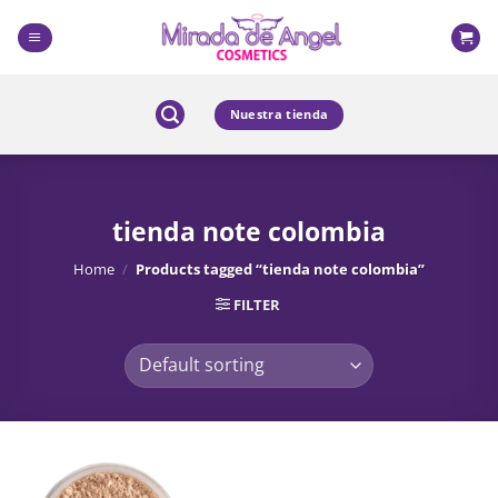
Skip
to
content
Nuestra tienda
tienda note colombia
Home
/
Products tagged “tienda note colombia”
FILTER