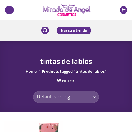
Skip
to
content
Nuestra tienda
tintas de labios
Home
/
Products tagged “tintas de labios”
FILTER