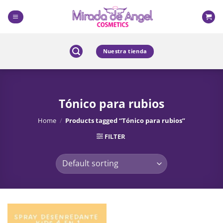
Skip
to
content
Nuestra tienda
Tónico para rubios
Home
/
Products tagged “Tónico para rubios”
FILTER