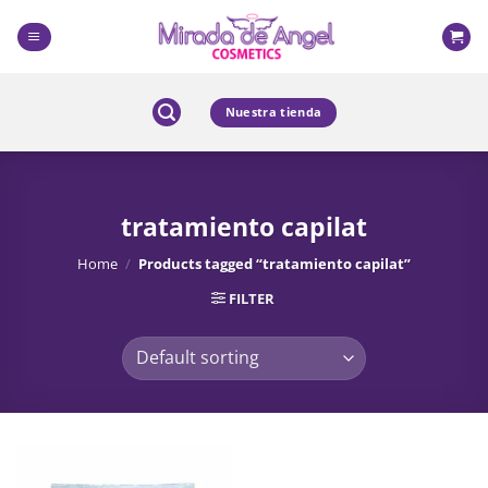
Skip
to
content
Nuestra tienda
tratamiento capilat
Home
/
Products tagged “tratamiento capilat”
FILTER