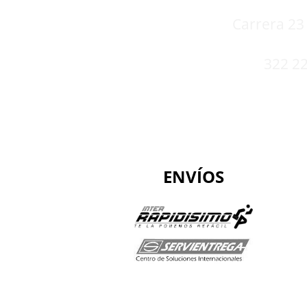
Carrera 23 
322 22
ENVÍOS