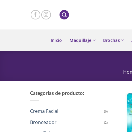
Skip
to
content
Inicio
Maquillaje
Brochas
Ho
Categorías de producto:
Crema Facial
(6)
Bronceador
(2)