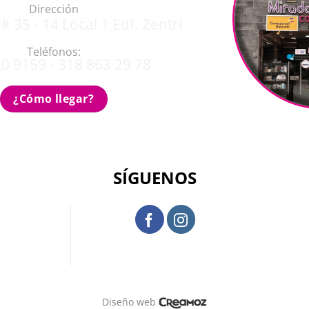
Dirección
# 35 - 14 Local 1 Edf. Zentri
Teléfonos:
0 9159 - 318 863 29 78
¿Cómo llegar?
SÍGUENOS
Diseño web