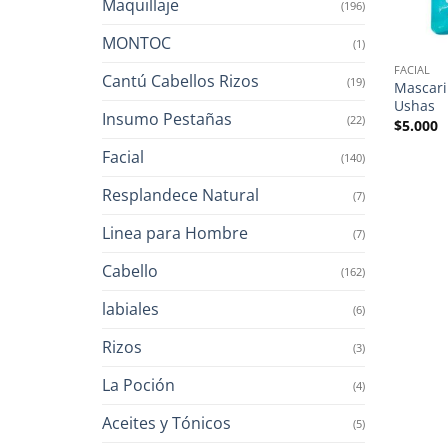
Maquillaje
(196)
MONTOC
(1)
FACIAL
Cantú Cabellos Rizos
(19)
Mascari
Ushas
Insumo Pestañas
(22)
$
5.000
Facial
(140)
Resplandece Natural
(7)
Linea para Hombre
(7)
Cabello
(162)
labiales
(6)
Rizos
(3)
La Poción
(4)
Aceites y Tónicos
(5)