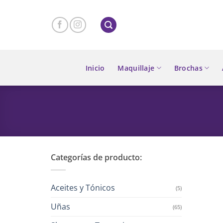
Skip
to
content
Inicio
Maquillaje
Brochas
Categorías de producto:
Aceites y Tónicos
(5)
Uñas
(65)