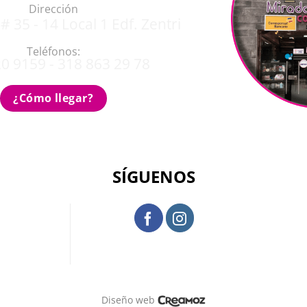
Dirección
# 35 - 14 Local 1 Edf. Zentri
Teléfonos:
0 9159 - 318 863 29 78
¿Cómo llegar?
SÍGUENOS
Diseño web