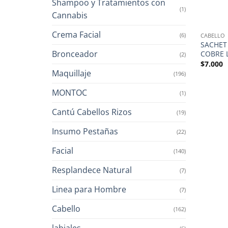
Shampoo y Tratamientos con
(1)
Cannabis
Crema Facial
(6)
CABELLO
SACHET
Bronceador
COBRE 
(2)
$
7.000
Maquillaje
(196)
MONTOC
(1)
Cantú Cabellos Rizos
(19)
Insumo Pestañas
(22)
Facial
(140)
Resplandece Natural
(7)
Linea para Hombre
(7)
Cabello
(162)
labiales