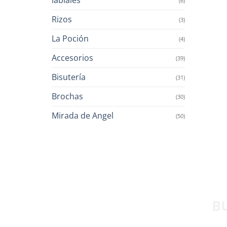
(6)
Rizos
(3)
La Poción
(4)
Accesorios
(39)
Bisutería
(31)
Brochas
(30)
Mirada de Angel
(50)
B