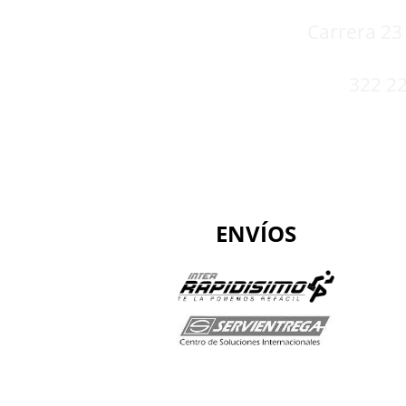
Carrera 23 
322 22
ENVÍOS