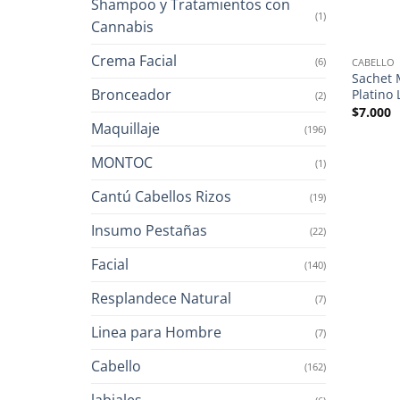
Shampoo y Tratamientos con
(1)
Cannabis
Crema Facial
(6)
CABELLO
Sachet 
Bronceador
Platino
(2)
$
7.000
Maquillaje
(196)
MONTOC
(1)
Cantú Cabellos Rizos
(19)
Insumo Pestañas
(22)
Facial
(140)
Resplandece Natural
(7)
Linea para Hombre
(7)
Cabello
(162)
labiales