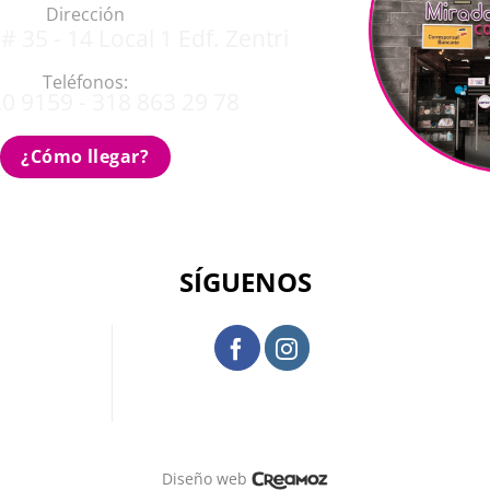
Dirección
# 35 - 14 Local 1 Edf. Zentri
Teléfonos:
0 9159 - 318 863 29 78
¿Cómo llegar?
SÍGUENOS
Diseño web