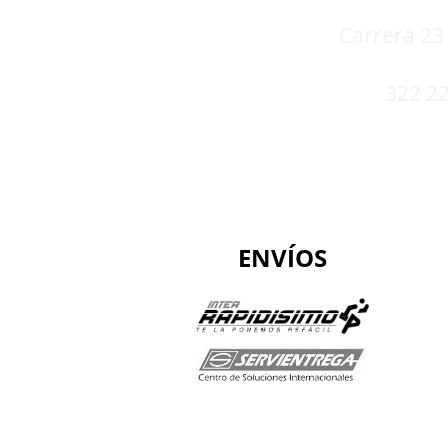
Carrera 23 
322 22
ENVÍOS