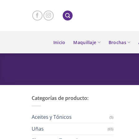
Skip
to
content
Inicio
Maquillaje
Brochas
Categorías de producto:
Aceites y Tónicos
(5)
Uñas
(65)