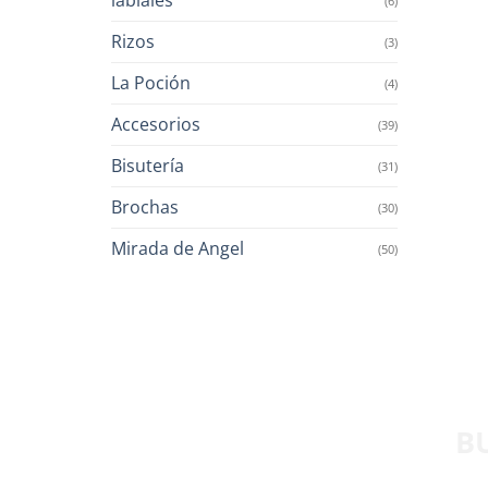
(6)
Rizos
(3)
La Poción
(4)
Accesorios
(39)
Bisutería
(31)
Brochas
(30)
Mirada de Angel
(50)
B