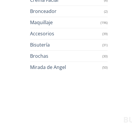
(6)
Bronceador
(2)
Maquillaje
(196)
Accesorios
(39)
Bisutería
(31)
Brochas
(30)
Mirada de Angel
(50)
B