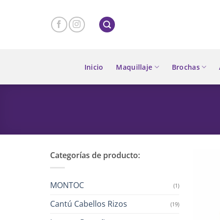
Skip
to
content
Inicio
Maquillaje
Brochas
Categorías de producto:
MONTOC
(1)
Cantú Cabellos Rizos
(19)