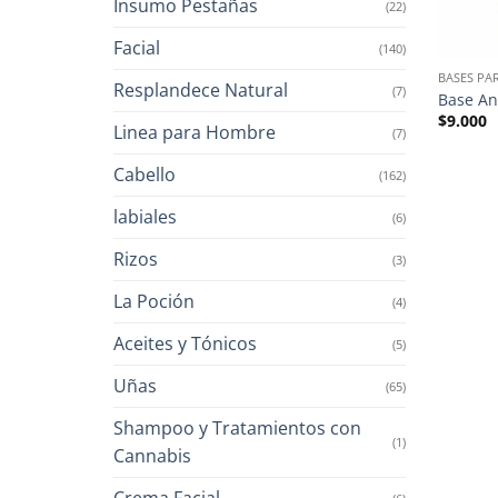
Insumo Pestañas
(22)
Facial
(140)
BASES PA
Resplandece Natural
(7)
Base An
$
9.000
Linea para Hombre
(7)
Cabello
(162)
labiales
(6)
Rizos
(3)
La Poción
(4)
Aceites y Tónicos
(5)
Uñas
(65)
Shampoo y Tratamientos con
(1)
Cannabis
Crema Facial