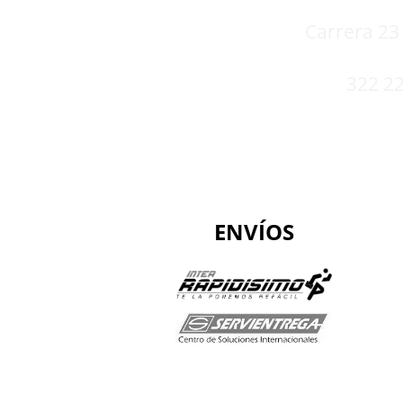
Carrera 23 
322 22
ENVÍOS