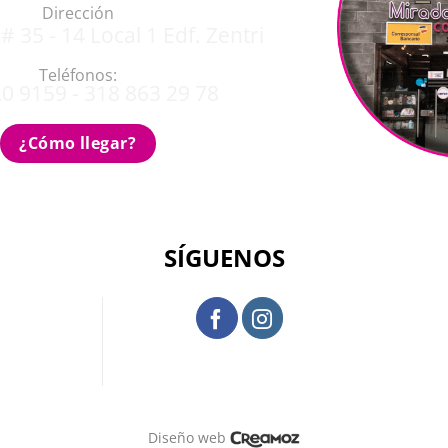
Dirección
# 35 - 14 Local 1 Edf. Zentri
Teléfonos:
0 9159 - 318 863 29 78
¿Cómo llegar?
SÍGUENOS
Diseño web