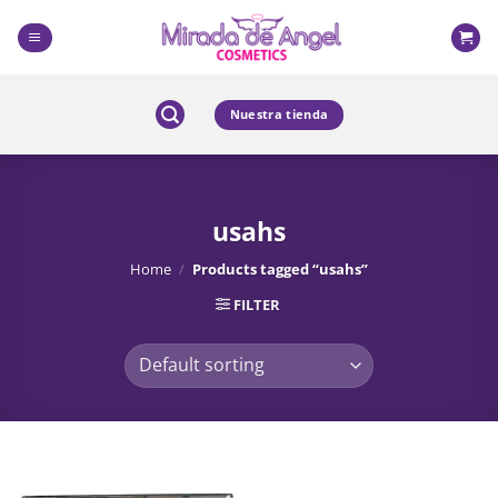
Skip
to
content
Nuestra tienda
usahs
Home
/
Products tagged “usahs”
FILTER