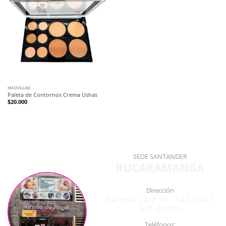
MAQUILLAJE
Paleta de Contornos Crema Ushas
$
20.000
SEDE SANTANDER
BUCARAMANGA
Dirección
Carrera 23 # 35 - 14 Local 1
Edf. Zentri
Teléfonos: