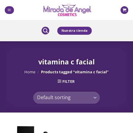
Skip
to
content
Nuestra tienda
vitamina c facial
Home
/
Products tagged “vitamina c facial”
FILTER