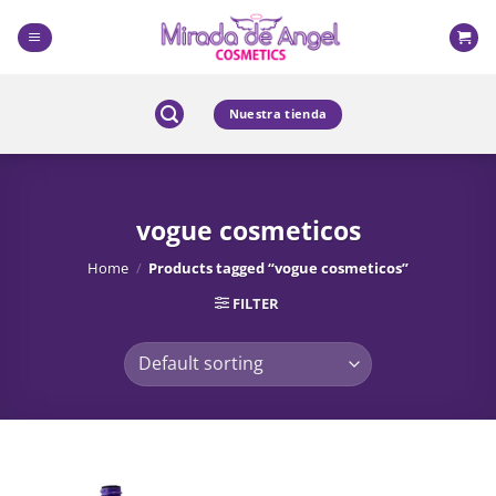
Skip
to
content
Nuestra tienda
vogue cosmeticos
Home
/
Products tagged “vogue cosmeticos”
FILTER