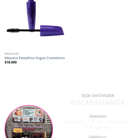
MAQUILLAJE
Mascara Pestañina Vogue Cosmeticos
$
18.000
SEDE SANTANDER
BUCARAMANGA
Dirección
Carrera 23 # 35 - 14 Local 1
Edf. Zentri
Teléfonos: