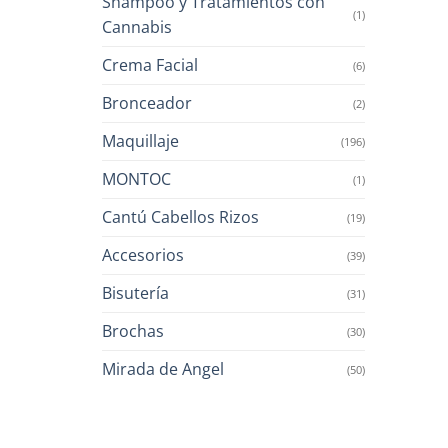
Shampoo y Tratamientos con
(1)
Cannabis
Crema Facial
(6)
Bronceador
(2)
Maquillaje
(196)
MONTOC
(1)
Cantú Cabellos Rizos
(19)
Accesorios
(39)
Bisutería
(31)
Brochas
(30)
Mirada de Angel
(50)