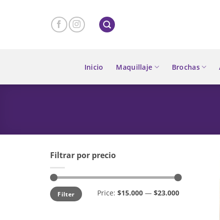
Skip
to
content
Inicio
Maquillaje
Brochas
Filtrar por precio
Min
Max
Price:
$15.000
—
$23.000
Filter
price
price