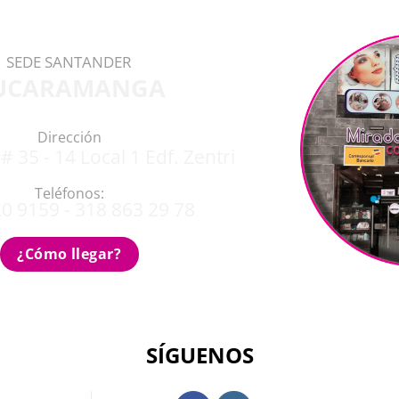
SEDE SANTANDER
UCARAMANGA
Dirección
# 35 - 14 Local 1 Edf. Zentri
Teléfonos:
0 9159 - 318 863 29 78
¿Cómo llegar?
SÍGUENOS