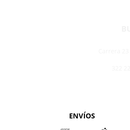
B
Carrera 23 
322 22
ENVÍOS