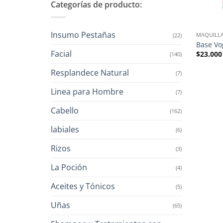
Categorías de producto:
Insumo Pestañas
MAQUILLA
(22)
Base Vo
Facial
$
23.000
(140)
Resplandece Natural
(7)
Linea para Hombre
(7)
Cabello
(162)
labiales
(6)
Rizos
(3)
La Poción
(4)
Aceites y Tónicos
(5)
Uñas
(65)