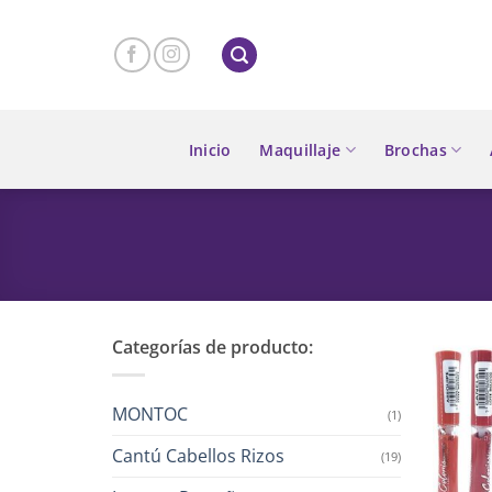
Skip
to
content
Inicio
Maquillaje
Brochas
Categorías de producto:
MONTOC
(1)
Cantú Cabellos Rizos
(19)