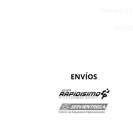
Carrera 23 
322 22
ENVÍOS