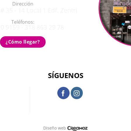
Dirección
# 35 - 14 Local 1 Edf. Zentri
Teléfonos:
0 9159 - 318 863 29 78
¿Cómo llegar?
SÍGUENOS
Diseño web