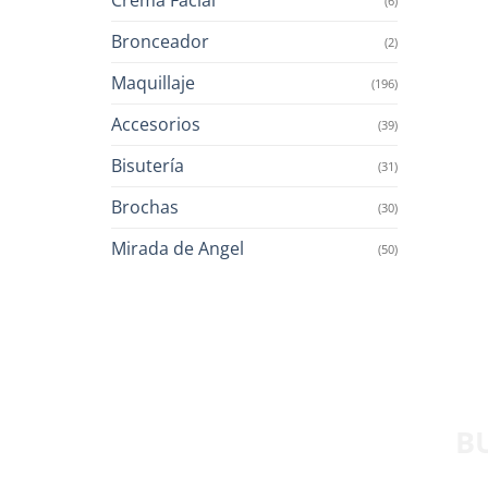
(6)
Bronceador
(2)
Maquillaje
(196)
Accesorios
(39)
Bisutería
(31)
Brochas
(30)
Mirada de Angel
(50)
B