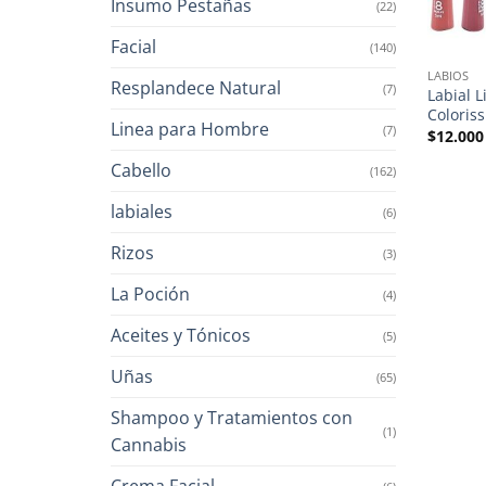
Insumo Pestañas
(22)
Facial
(140)
LABIOS
Resplandece Natural
(7)
Labial 
Coloris
Linea para Hombre
(7)
$
12.000
Cabello
(162)
labiales
(6)
Rizos
(3)
La Poción
(4)
Aceites y Tónicos
(5)
Uñas
(65)
Shampoo y Tratamientos con
(1)
Cannabis
Crema Facial