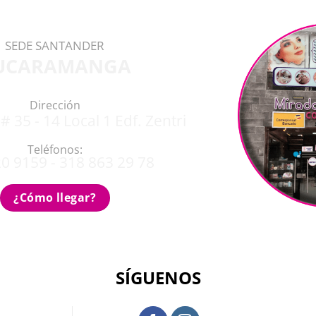
SEDE SANTANDER
UCARAMANGA
Dirección
# 35 - 14 Local 1 Edf. Zentri
Teléfonos:
0 9159 - 318 863 29 78
¿Cómo llegar?
SÍGUENOS