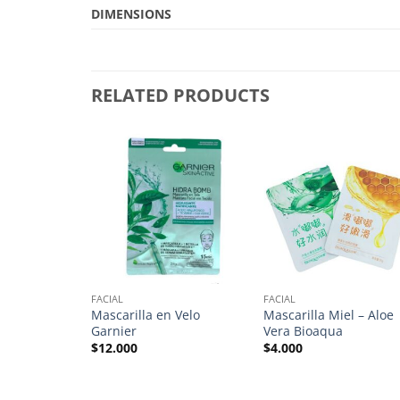
DIMENSIONS
RELATED PRODUCTS
 STOCK
FACIAL
FACIAL
ches x 30
Mascarilla en Velo
Mascarilla Miel – Aloe
Garnier
Vera Bioaqua
$
12.000
$
4.000