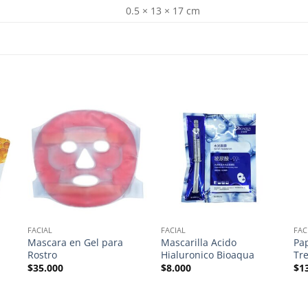
0.5 × 13 × 17 cm
FACIAL
FACIAL
FAC
Mascara en Gel para
Mascarilla Acido
Pa
Rostro
Hialuronico Bioaqua
Tr
$
35.000
$
8.000
$
1