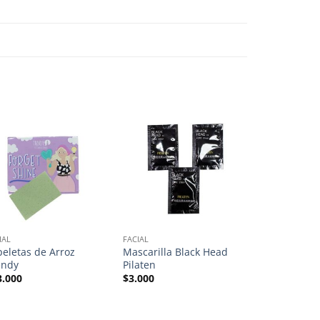
OUT O
IAL
FACIAL
FACIAL
peletas de Arroz
Mascarilla Black Head
Mascarilla 
endy
Pilaten
Profunda ka
3.000
$
3.000
$
5.000