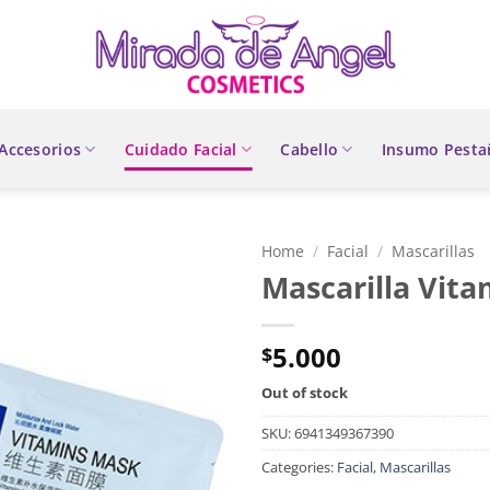
Accesorios
Cuidado Facial
Cabello
Insumo Pesta
Home
/
Facial
/
Mascarillas
Mascarilla Vit
5.000
$
Out of stock
SKU:
6941349367390
Categories:
Facial
,
Mascarillas