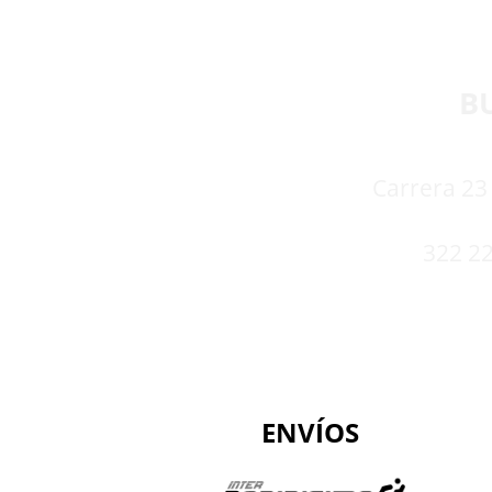
B
Carrera 23 
322 22
ENVÍOS