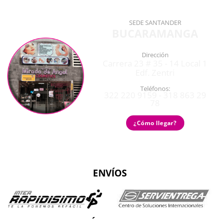
SEDE SANTANDER
BUCARAMANGA
Dirección
Carrera 23 # 35 - 14 Local 1
Edf. Zentri
Teléfonos:
322 220 9159 - 318 863 29
78
¿Cómo llegar?
ENVÍOS