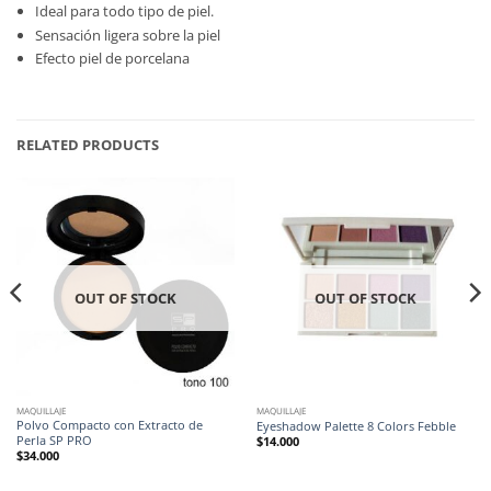
Ideal para todo tipo de piel.
Sensación ligera sobre la piel
Efecto piel de porcelana
RELATED PRODUCTS
OUT OF STOCK
OUT OF STOCK
MAQUILLAJE
MAQUILLAJE
Polvo Compacto con Extracto de
Eyeshadow Palette 8 Colors Febble
Perla SP PRO
$
14.000
$
34.000