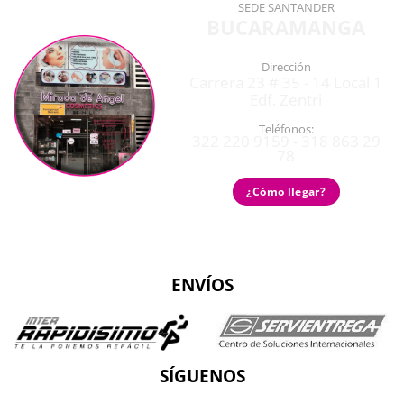
SEDE SANTANDER
BUCARAMANGA
Dirección
Carrera 23 # 35 - 14 Local 1
Edf. Zentri
Teléfonos:
322 220 9159 - 318 863 29
78
¿Cómo llegar?
ENVÍOS
SÍGUENOS