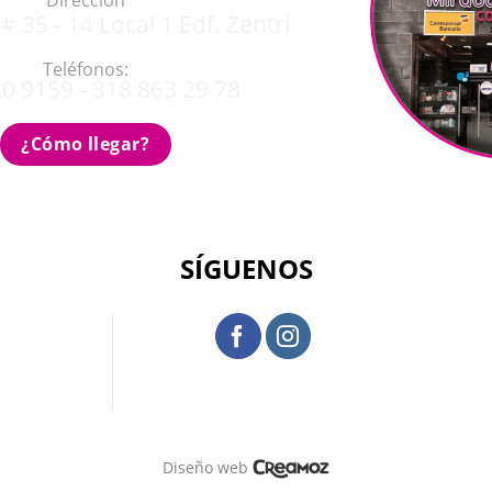
Dirección
# 35 - 14 Local 1 Edf. Zentri
Teléfonos:
0 9159 - 318 863 29 78
¿Cómo llegar?
SÍGUENOS
Diseño web