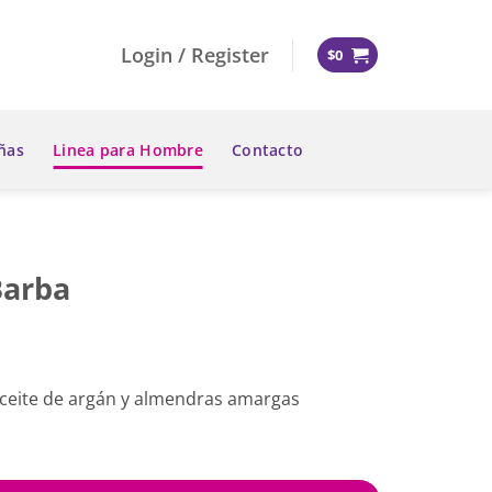
Login / Register
$
0
ñas
Linea para Hombre
Contacto
Barba
aceite de argán y almendras amargas