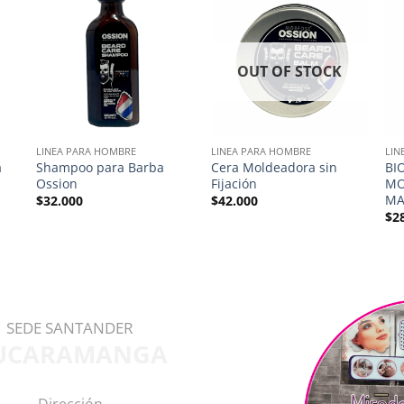
OUT OF STOCK
LINEA PARA HOMBRE
LINEA PARA HOMBRE
LIN
a
Shampoo para Barba
Cera Moldeadora sin
BI
Ossion
Fijación
MO
MA
$
32.000
$
42.000
$
2
SEDE SANTANDER
UCARAMANGA