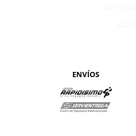
Carrera 23 
322 22
ENVÍOS