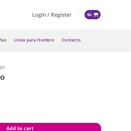
Login / Register
$
0
ñas
Linea para Hombre
Contacto
glo
lo
Add to cart