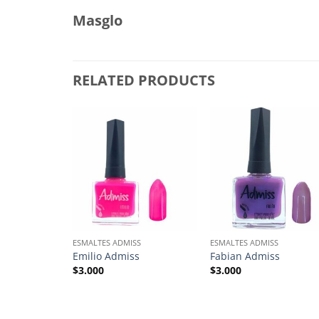
Masglo
RELATED PRODUCTS
 STOCK
S
ESMALTES ADMISS
ESMALTES ADMISS
s
Emilio Admiss
Fabian Admiss
$
3.000
$
3.000