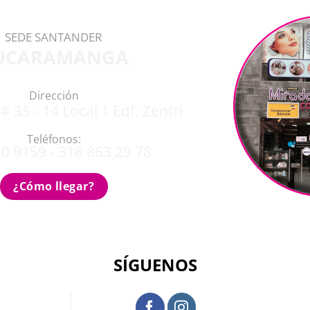
SEDE SANTANDER
UCARAMANGA
Dirección
# 35 - 14 Local 1 Edf. Zentri
Teléfonos:
0 9159 - 318 863 29 78
¿Cómo llegar?
SÍGUENOS