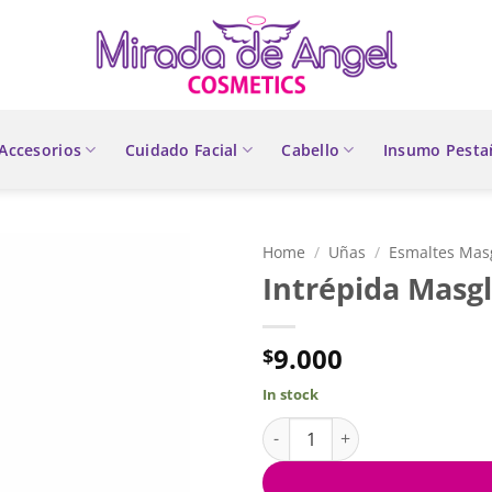
Accesorios
Cuidado Facial
Cabello
Insumo Pesta
Home
/
Uñas
/
Esmaltes Mas
Intrépida Masg
9.000
$
In stock
Intrépida Masglo quantity