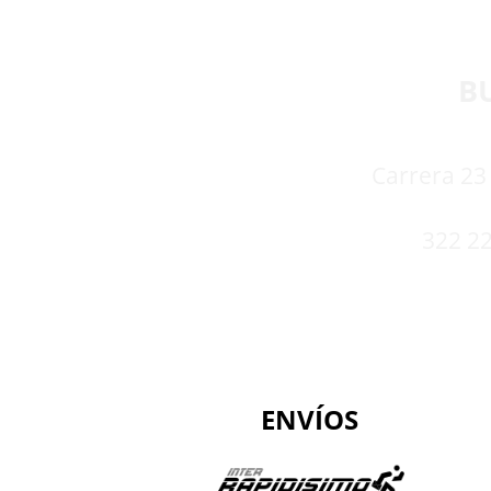
B
Carrera 23 
322 22
ENVÍOS