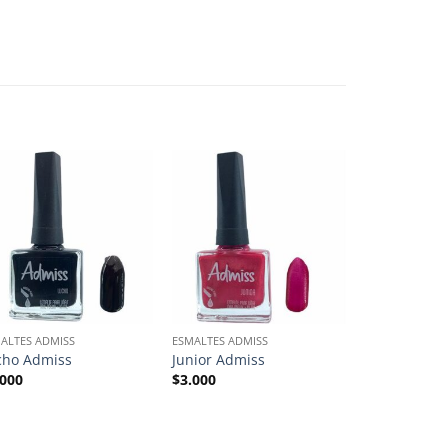
ALTES ADMISS
ESMALTES ADMISS
ESMALTES MAS
cho Admiss
Junior Admiss
Bella Masgl
.000
$
3.000
$
9.000