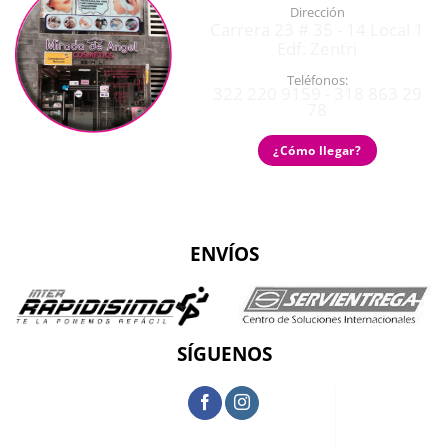
Dirección
Carrera 23 # 35 - 14 Local 1
Edf. Zentri
Teléfonos:
322 220 9159 - 318 863 29
78
¿Cómo llegar?
ENVÍOS
SÍGUENOS