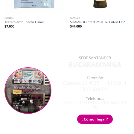
CABELLO
ANYELUZ
Tratamiento Efecto Lunar
SHAMPOO CON ROMERO ANYELUZ
$
7.000
$
44.000
SEDE SANTANDER
BUCARAMANGA
Dirección
Carrera 23 # 35 - 14 Local 1
Edf. Zentri
Teléfonos:
322 220 9159 - 318 863 29
78
¿Cómo llegar?