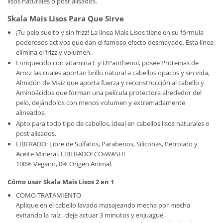
lisos naturales o post alisados.
Skala Mais Lisos Para Que Sirve
¡Tu pelo suelto y sin frizz! La línea Mais Lisos tiene en su fórmula
poderosos activos que dan el famoso efecto desmayado. Esta línea
elimina el frizz y volumen.
Enriquecido con vitamina E y D’Panthenol, posee Proteínas de
Arroz las cuales aportan brillo natural a cabellos opacos y sin vida,
Almidón de Maíz que aporta fuerza y reconstrucción al cabello y
Aminoácidos que forman una película protectora alrededor del
pelo, dejándolos con menos volumen y extremadamente
alineados.
Apto para todo tipo de cabellos, ideal en cabellos lisos naturales o
post alisados.
LIBERADO: Libre de Sulfatos, Parabenos, Siliconas, Petrolato y
Aceite Mineral. LIBERADO! CO-WASH!
100% Vegano, 0% Origen Animal.
Cómo usar Skala Mais Lisos 2 en 1
COMO TRATAMIENTO
Aplique en el cabello lavado masajeando mecha por mecha
evitando la raíz , deje actuar 3 minutos y enjuague.