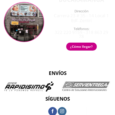
Dirección
Carrera 23 # 35 - 14 Local 1
Edf. Zentri
Teléfonos:
322 220 9159 - 318 863 29
78
¿Cómo llegar?
ENVÍOS
SÍGUENOS