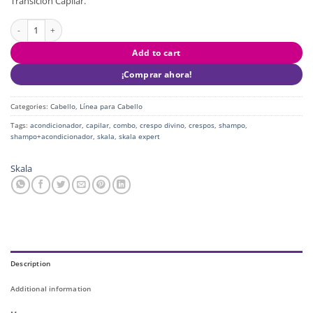
Transición Capilar.
SKALA KIT SHAMPOO Y ACONDICIONADOR - CRESPO DIVINO X325ML - SK
Add to cart
¡Comprar ahora!
Categories:
Cabello
,
Línea para Cabello
Tags:
acondicionador
,
capilar
,
combo
,
crespo divino
,
crespos
,
shampo
,
shampo+acondicionador
,
skala
,
skala expert
Skala
Description
Additional information