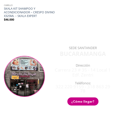
CABELLO
SKALA KIT SHAMPOO Y
ACONDICIONADOR – CRESPO DIVINO
X325ML – SKALA EXPERT
$
46.000
SEDE SANTANDER
BUCARAMANGA
Dirección
Carrera 23 # 35 - 14 Local 1
Edf. Zentri
Teléfonos:
322 220 9159 - 318 863 29
78
¿Cómo llegar?