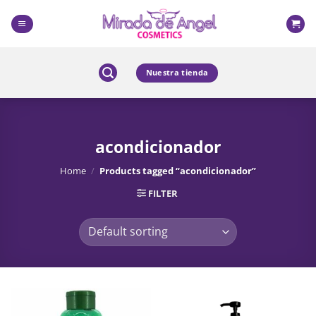
Skip
to
content
Nuestra tienda
acondicionador
Home
/
Products tagged “acondicionador”
FILTER