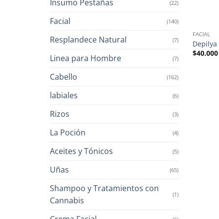
Insumo Pestañas
(22)
Facial
(140)
FACIAL
Resplandece Natural
(7)
Depilya
$
40.000
Linea para Hombre
(7)
Cabello
(162)
labiales
(6)
Rizos
(3)
La Poción
(4)
Aceites y Tónicos
(5)
Uñas
(65)
Shampoo y Tratamientos con
(1)
Cannabis
Crema Facial