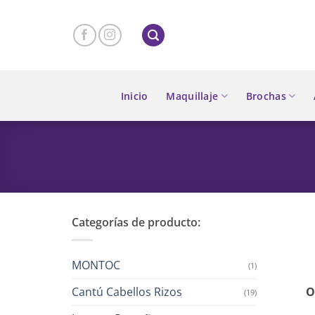
Skip
to
content
Inicio
Maquillaje
Brochas
Categorías de producto:
MONTOC
(1)
Cantú Cabellos Rizos
O
(19)