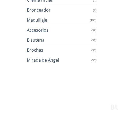
(6)
Bronceador
(2)
Maquillaje
(196)
Accesorios
(39)
Bisutería
(31)
Brochas
(30)
Mirada de Angel
(50)
B