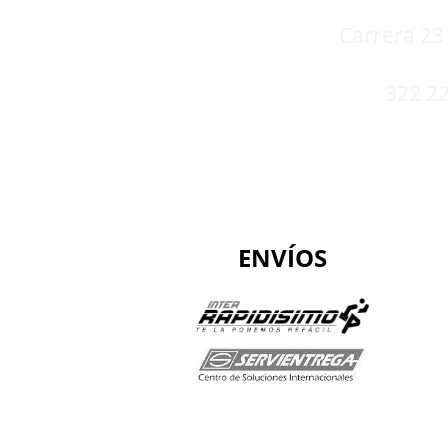
Carrera 23 
322 22
ENVÍOS