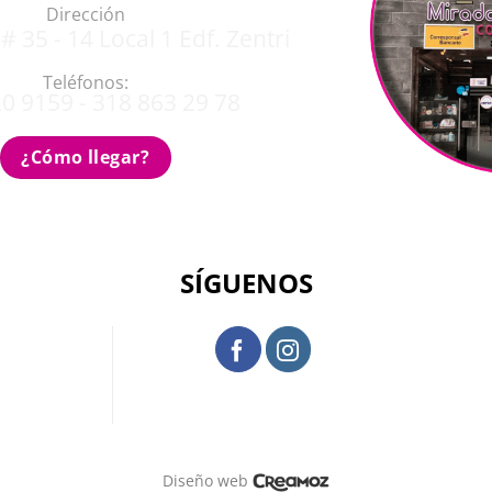
Dirección
# 35 - 14 Local 1 Edf. Zentri
Teléfonos:
0 9159 - 318 863 29 78
¿Cómo llegar?
SÍGUENOS
Diseño web