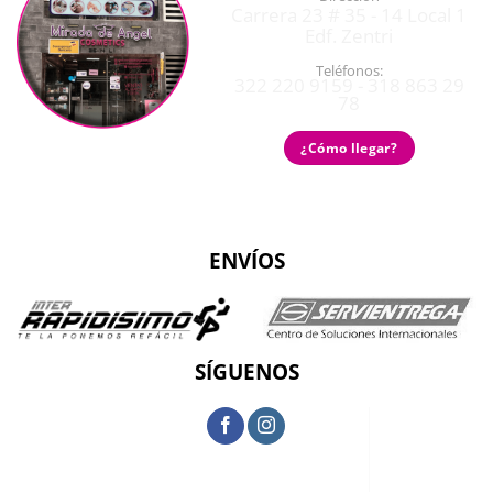
Carrera 23 # 35 - 14 Local 1
Edf. Zentri
Teléfonos:
322 220 9159 - 318 863 29
78
¿Cómo llegar?
ENVÍOS
SÍGUENOS