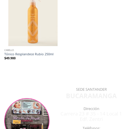
CABELLO
Tónico Resplandece Rubio 250ml
$
49.900
SEDE SANTANDER
BUCARAMANGA
Dirección
Carrera 23 # 35 - 14 Local 1
Edf. Zentri
Teléfonos: