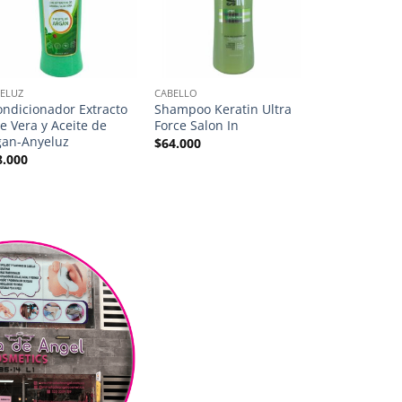
ELUZ
CABELLO
CABELLO
ondicionador Extracto
Shampoo Keratin Ultra
Shampoo Hy
e Vera y Aceite de
Force Salon In
Salon In
gan-Anyeluz
$
64.000
$
36.000
8.000