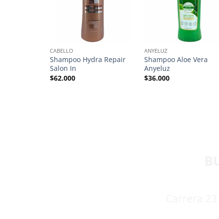
 STOCK
CABELLO
ANYELUZ
uillaje en
Shampoo Hydra Repair
Shampoo Aloe Vera
Salon In
Anyeluz
$
62.000
$
36.000
B
Carrera 23 