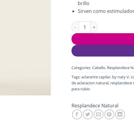
brillo
Sirven como estimulador
Tónico Resplandece Rubio 250
Categories:
Cabello
,
Resplandece N
Tags:
aclarante capilar
,
by naty V
,
c
de aclaracion natural
,
resplandece 
para rubio
Resplandece Natural