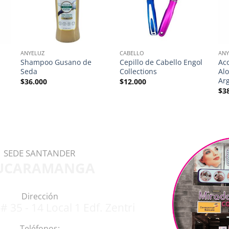
ANYELUZ
CABELLO
ANY
Shampoo Gusano de
Cepillo de Cabello Engol
Ac
Seda
Collections
Alo
Ar
$
36.000
$
12.000
$
3
SEDE SANTANDER
UCARAMANGA
Dirección
# 35 - 14 Local 1 Edf. Zentri
Teléfonos: