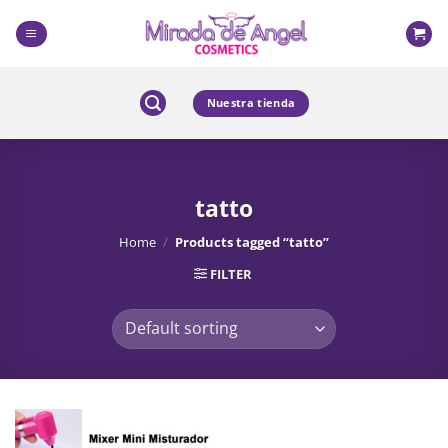
Skip
to
content
Nuestra tienda
tatto
Home
/
Products tagged “tatto”
FILTER