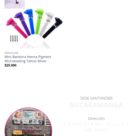
MAQUILLAJE
Mini Batidora Henna Pigment
Microblading Tattoo Mixer
$
25.000
SEDE SANTANDER
BUCARAMANGA
Dirección
Carrera 23 # 35 - 14 Local 1
Edf. Zentri