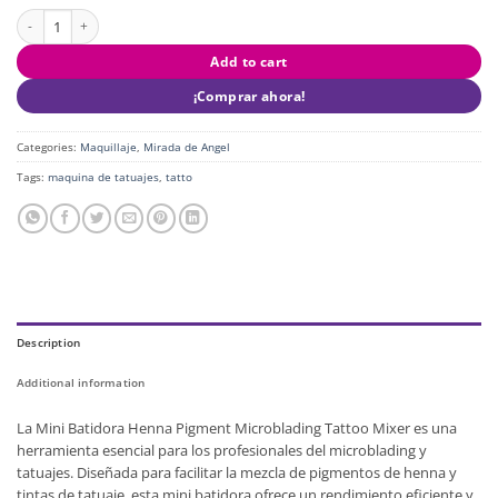
Mini Batidora Henna Pigment Microblading Tattoo Mixer quantity
Add to cart
¡Comprar ahora!
Categories:
Maquillaje
,
Mirada de Angel
Tags:
maquina de tatuajes
,
tatto
Description
Additional information
La Mini Batidora Henna Pigment Microblading Tattoo Mixer es una
herramienta esencial para los profesionales del microblading y
tatuajes. Diseñada para facilitar la mezcla de pigmentos de henna y
tintas de tatuaje, esta mini batidora ofrece un rendimiento eficiente y