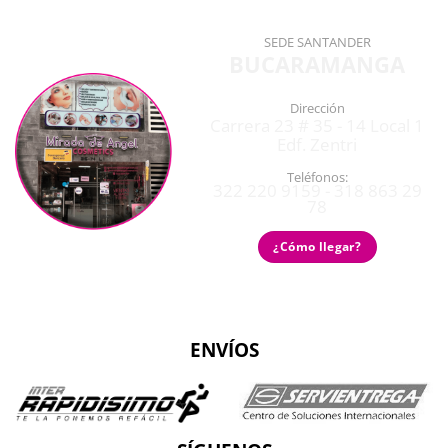
SEDE SANTANDER
BUCARAMANGA
Dirección
Carrera 23 # 35 - 14 Local 1
Edf. Zentri
Teléfonos:
322 220 9159 - 318 863 29
78
¿Cómo llegar?
ENVÍOS