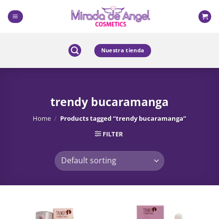
Skip
to
content
Nuestra tienda
trendy bucaramanga
Home
/
Products tagged “trendy bucaramanga”
FILTER