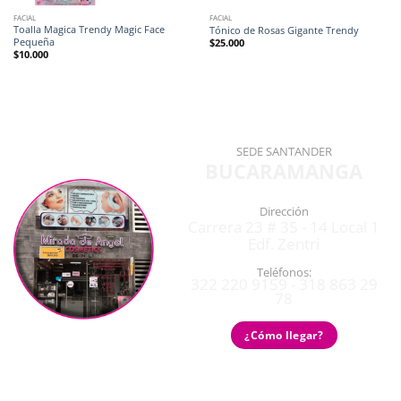
FACIAL
FACIAL
Toalla Magica Trendy Magic Face
Tónico de Rosas Gigante Trendy
Pequeña
$
25.000
$
10.000
SEDE SANTANDER
BUCARAMANGA
Dirección
Carrera 23 # 35 - 14 Local 1
Edf. Zentri
Teléfonos:
322 220 9159 - 318 863 29
78
¿Cómo llegar?