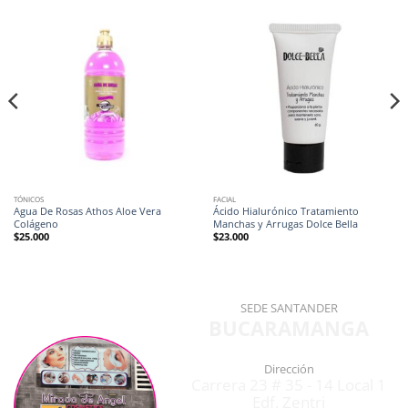
TÓNICOS
FACIAL
Agua De Rosas Athos Aloe Vera
Ácido Hialurónico Tratamiento
Colágeno
Manchas y Arrugas Dolce Bella
$
25.000
$
23.000
SEDE SANTANDER
BUCARAMANGA
Dirección
Carrera 23 # 35 - 14 Local 1
Edf. Zentri