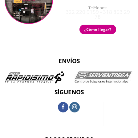
Teléfonos:
322 220 9159 - 318 863 29
78
¿Cómo llegar?
ENVÍOS
SÍGUENOS