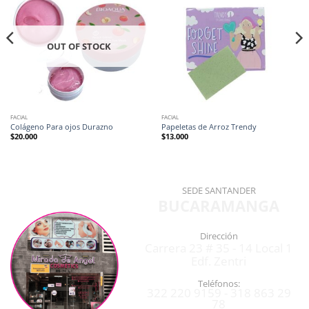
OUT OF STOCK
FACIAL
FACIAL
Colágeno Para ojos Durazno
Papeletas de Arroz Trendy
$
20.000
$
13.000
SEDE SANTANDER
BUCARAMANGA
Dirección
Carrera 23 # 35 - 14 Local 1
Edf. Zentri
Teléfonos:
322 220 9159 - 318 863 29
78