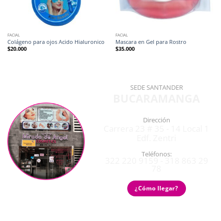
FACIAL
FACIAL
Colágeno para ojos Acido Hialuronico
Mascara en Gel para Rostro
$
20.000
$
35.000
SEDE SANTANDER
BUCARAMANGA
Dirección
Carrera 23 # 35 - 14 Local 1
Edf. Zentri
Teléfonos:
322 220 9159 - 318 863 29
78
¿Cómo llegar?