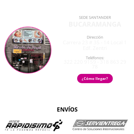
SEDE SANTANDER
BUCARAMANGA
Dirección
Carrera 23 # 35 - 14 Local 1
Edf. Zentri
Teléfonos:
322 220 9159 - 318 863 29
78
¿Cómo llegar?
ENVÍOS